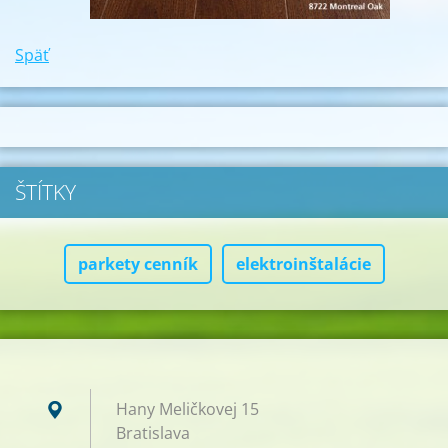
Späť
ŠTÍTKY
parkety cenník
elektroinštalácie
Hany Meličkovej 15
Bratislava