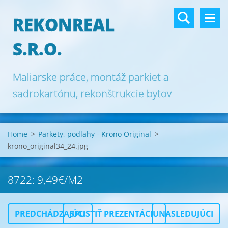
REKONREAL
S.R.O.
Maliarske práce, montáž parkiet a
sadrokartónu, rekonštrukcie bytov
Bratislava.
Home
>
Parkety, podlahy - Krono Original
>
krono_original34_24.jpg
8722: 9,49€/M2
PREDCHÁDZAJÚCI
SPUSTIŤ PREZENTÁCIU
NASLEDUJÚCI