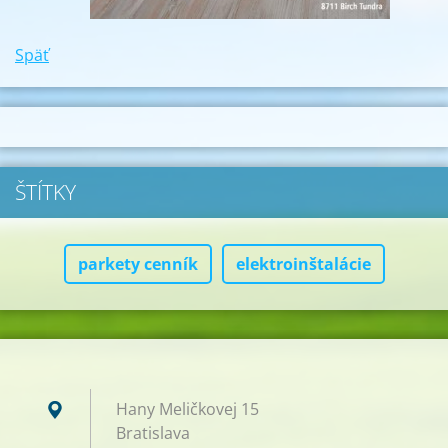
Späť
ŠTÍTKY
parkety cenník
elektroinštalácie
Hany Meličkovej 15
Bratislava