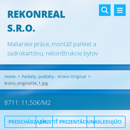
REKONREAL
S.R.O.
Maliarske práce, montáž parkiet a
sadrokartónu, rekonštrukcie bytov
Bratislava.
Home
>
Parkety, podlahy - Krono Original
>
krono_original34_1.jpg
8711: 11,50€/M2
PREDCHÁDZAJÚCI
SPUSTIŤ PREZENTÁCIU
NASLEDUJÚCI