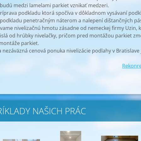
budú medzi lamelami parkiet vznikať medzeri.
ríprava podkladu ktorá spočíva v dôkladnom vysávaní podkla
i podkladu penetračným náterom a nalepení dištančných pá
vame nivelizačnú hmotu zásadne od nemeckej firmy Uzin, kt
ávislá od hrúbky nivelačky, pričom pred montážou parkiet 
montáže parkiet.
 nezáväzná cenová ponuka nivelizácie podlahy v Bratislave
Rekonrea
RÍKLADY NAŠICH PRÁC