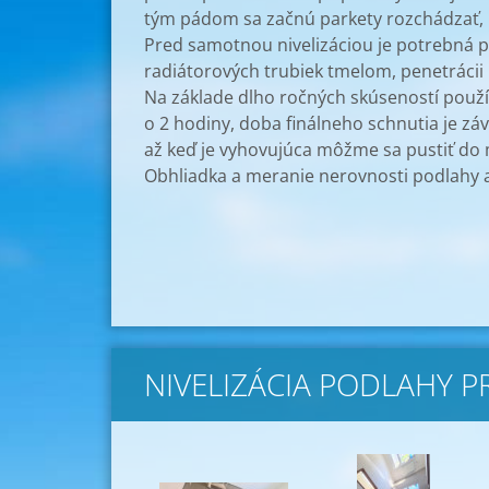
tým pádom sa začnú parkety rozchádzať, 
Pred samotnou nivelizáciou je potrebná p
radiátorových trubiek tmelom, penetráci
Na základe dlho ročných skúseností použí
o 2 hodiny, doba finálneho schnutia je z
až keď je vyhovujúca môžme sa pustiť do 
Obhliadka a meranie nerovnosti podlahy a
NIVELIZÁCIA PODLAHY P