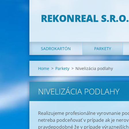
REKONREAL S.R.O.
SADROKARTÓN
PARKETY
Home
>
Parkety
>
Nivelizácia podlahy
NIVELIZÁCIA PODLAHY
Realizujeme profesionálne vyrovnanie podl
netreba podceňovať v prípade ak je nerovn
pravdepodobné že v prípade výraznejších 