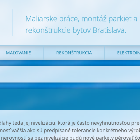
Maliarske práce, montáž parkiet a
rekonštrukcie bytov Bratislava.
MAĽOVANIE
REKONŠTRUKCIA
ELEKTROIN
ahy teda jej nivelizáciu, ktorá je často nevyhnutnosťou pr
osť väčšia ako sú predpísané tolerancie konkrétneho výrobc
nerovností sa bez nivelizácie budú nové parkety pérovať 