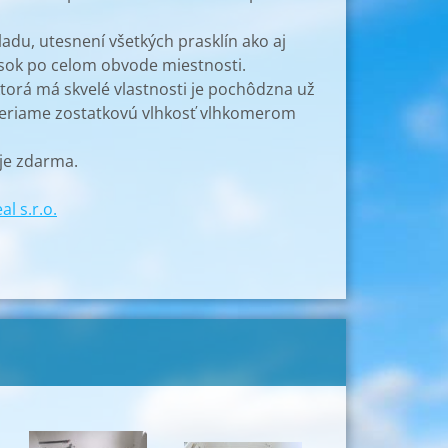
du, utesnení všetkých prasklín ako aj
sok po celom obvode miestnosti.
orá má skvelé vlastnosti je pochôdzna už
zmeriame zostatkovú vlhkosť vlhkomerom
 je zdarma.
l s.r.o.