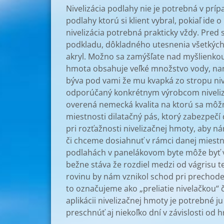
Nivelizácia podlahy nie je potrebná v prí
podlahy ktorú si klient vybral, pok
nivelizácia potrebná prakticky vždy. Pred
podkladu, dôkladného utesnenia všetkých 
akryl. Možno sa zamýšľate nad myšlienkou
hmota obsahuje veľké množstvo vody, naná
býva pod vami že mu kvapká zo stropu ni
odporúčaný konkrétnym výrobcom niveliza
overená nemecká kvalita na ktorú sa môž
miestnosti dilatačný pás, ktorý zabezpečí
pri rozťažnosti nivelizačnej hmoty, aby 
či chceme dosiahnuť v rámci danej miestno
podlahách v panelákovom byte môže byť v
bežne stáva že rozdiel medzi od vágrisu t
rovinu by nám vznikol schod pri prechode 
to označujeme ako „preliatie nivelačkou
aplikácii nivelizačnej hmoty je potrebné 
preschnúť aj niekoľko dní v závislosti od 