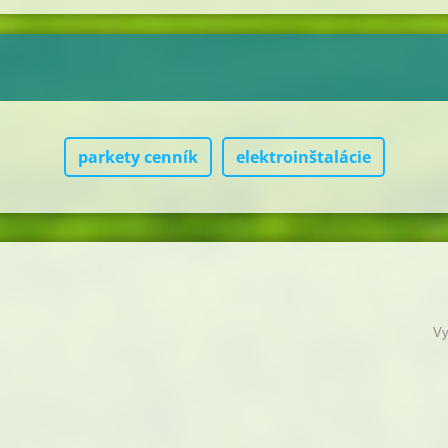
parkety cenník
elektroinštalácie
Vy