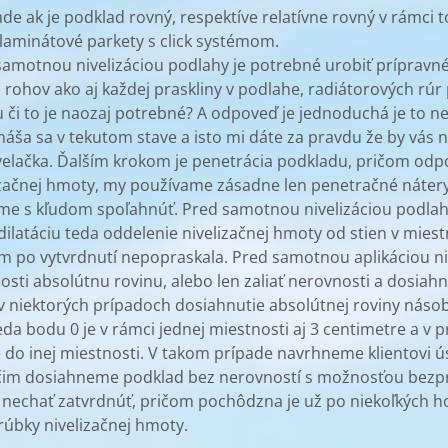
pade ak je podklad rovný, respektíve relatívne rovný v rámci
iaľ ide o laminátové parkety s click systémom. V p
 samotnou nivelizáciou podlahy je potrebné urobiť prípravn
rohov ako aj každej praskliny v podlahe, radiátorových rúr
 či to je naozaj potrebné? A odpoveď je jednoduchá je to n
ša sa v tekutom stave a isto mi dáte za pravdu že by vás 
velačka. Ďalším krokom je penetrácia podkladu, pričom od
čnej hmoty, my používame zásadne len penetračné nátery ak
me s kľudom spoľahnúť. Pred samotnou nivelizáciou podlah
 dilatáciu teda oddelenie nivelizačnej hmoty od stien v mi
nám po vytvrdnutí nepopraskala. Pred samotnou aplikáciou n
sti absolútnu rovinu, alebo len zaliať nerovnosti a dosiahn
 niektorých prípadoch dosiahnutie absolútnej roviny náso
eda bodu 0 je v rámci jednej miestnosti aj 3 centimetre a v
do inej miestnosti. V takom prípade navrhneme klientovi ús
“ čim dosiahneme podklad bez nerovností s možnosťou bez
ju nechať zatvrdnúť, pričom pochôdzna je už po niekoľkých 
hrúbky nivelizačnej hmoty.