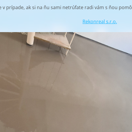
ale v prípade, ak si na ňu sami netrúfate radi vám s ňou po
Rekonreal s.r.o.