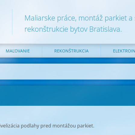
Maliarske práce, montáž parkiet a
rekonštrukcie bytov Bratislava.
MAĽOVANIE
REKONŠTRUKCIA
ELEKTROIN
nivelizácia podlahy pred montážou parkiet.