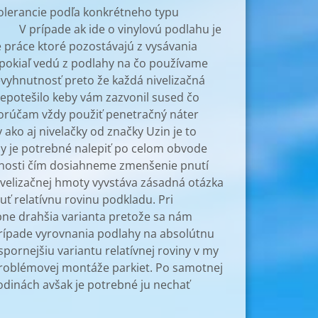
 tolerancie podľa konkrétneho typu
rípade ak ide o vinylovú podlahu je
é práce ktoré pozostávajú z vysávania
 pokiaľ vedú z podlahy na čo používame
evyhnutnosť preto že každá nivelizačná
nepotešilo keby vám zazvonil sused čo
porúčam vždy použiť penetračný náter
o aj nivelačky od značky Uzin je to
y je potrebné nalepiť po celom obvode
estnosti čím dosiahneme zmenšenie pnutí
ivelizačnej hmoty vyvstáva zásadná otázka
uť relatívnu rovinu podkladu. Pri
bne drahšia varianta pretože sa nám
 prípade vyrovnania podlahy na absolútnu
pornejšiu variantu relatívnej roviny v my
problémovej montáže parkiet. Po samotnej
hodinách avšak je potrebné ju nechať