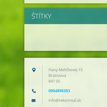
ŠTÍTKY
Hany Meličkovej 15
Bratislava
841 05
0904898393
info@rek
onreal.s
k