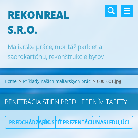
REKONREAL
S.R.O.
Maliarske práce, montáž parkiet a
sadrokartónu, rekonštrukcie bytov
Bratislava.
Home
>
Príklady našich maliarskych prác
>
000_001.jpg
PENETRÁCIA STIEN PRED LEPENÍM TAPETY
PREDCHÁDZAJÚCI
SPUSTIŤ PREZENTÁCIU
NASLEDUJÚCI