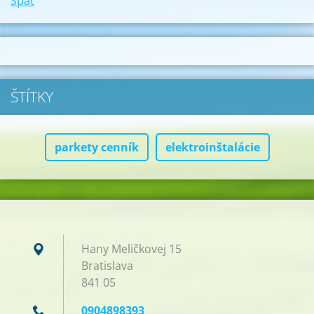
Späť
ŠTÍTKY
parkety cenník
elektroinštalácie
Hany Meličkovej 15
Bratislava
841 05
0904898393