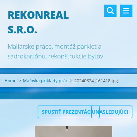
REKONREAL
S.R.O.
Maliarske práce, montáž parkiet a
sadrokartónu, rekonštrukcie bytov
Bratislava.
Home
>
Maľovka príklady prác
>
20240824_161418.jpg
SPUSTIŤ PREZENTÁCIU
NASLEDUJÚCI