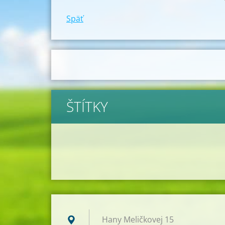
Späť
ŠTÍTKY
Hany Meličkovej 15