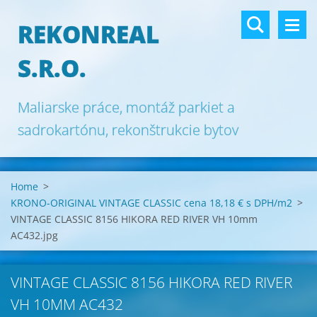
REKONREAL
S.R.O.
Maliarske práce, montáž parkiet a
sadrokartónu, rekonštrukcie bytov
Bratislava.
Home
>
KRONO-ORIGINAL VINTAGE CLASSIC cena 18,18 € s DPH/m2
>
VINTAGE CLASSIC 8156 HIKORA RED RIVER VH 10mm
AC432.jpg
VINTAGE CLASSIC 8156 HIKORA RED RIVER
VH 10MM AC432