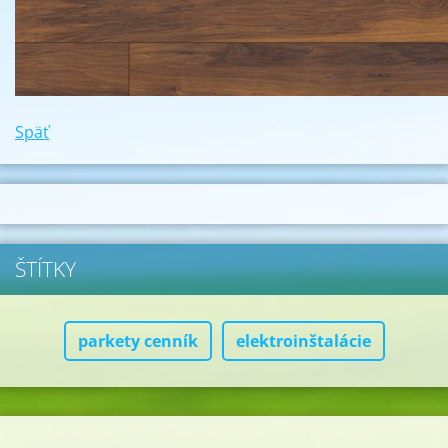
Späť
ŠTÍTKY
parkety cenník
elektroinštalácie