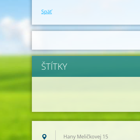
Späť
ŠTÍTKY
Hany Meličkovej 15