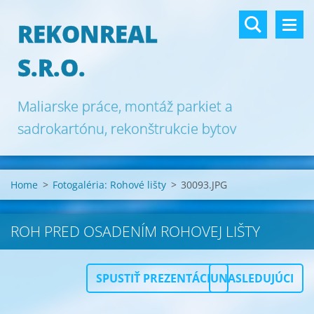
REKONREAL
S.R.O.
Maliarske práce, montáž parkiet a
sadrokartónu, rekonštrukcie bytov
Bratislava.
Home
>
Fotogaléria: Rohové lišty
>
30093.JPG
ROH PRED OSADENÍM ROHOVEJ LIŠTY
SPUSTIŤ PREZENTÁCIU
NASLEDUJÚCI