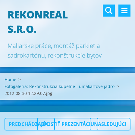
REKONREAL
S.R.O.
Maliarske práce, montáž parkiet a
sadrokartónu, rekonštrukcie bytov
Bratislava.
Home
>
Fotogaléria: Rekonštrukcia kúpeľne - umakartové jadro
>
2012-08-30 12.29.07.jpg
PREDCHÁDZAJÚCI
SPUSTIŤ PREZENTÁCIU
NASLEDUJÚCI