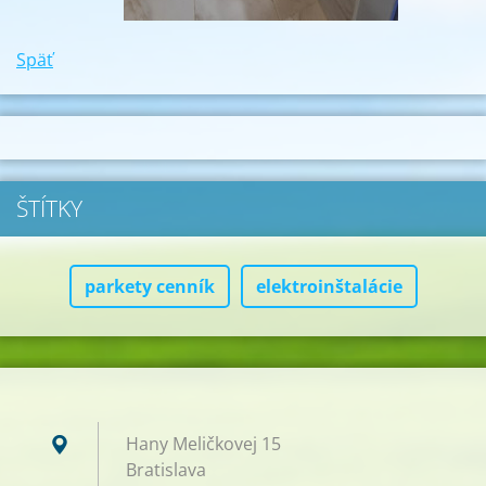
Späť
ŠTÍTKY
parkety cenník
elektroinštalácie
Hany Meličkovej 15
Bratislava