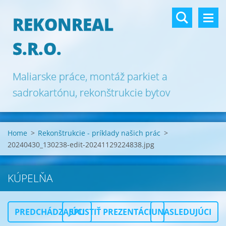
REKONREAL
S.R.O.
Maliarske práce, montáž parkiet a
sadrokartónu, rekonštrukcie bytov
Bratislava.
Home
>
Rekonštrukcie - príklady našich prác
>
20240430_130238-edit-20241129224838.jpg
KÚPELŇA
PREDCHÁDZAJÚCI
SPUSTIŤ PREZENTÁCIU
NASLEDUJÚCI