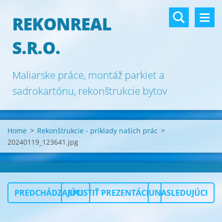
REKONREAL
S.R.O.
Maliarske práce, montáž parkiet a
sadrokartónu, rekonštrukcie bytov
Bratislava.
Home
>
Rekonštrukcie - príklady našich prác
>
20240119_123641.jpg
PREDCHÁDZAJÚCI
SPUSTIŤ PREZENTÁCIU
NASLEDUJÚCI