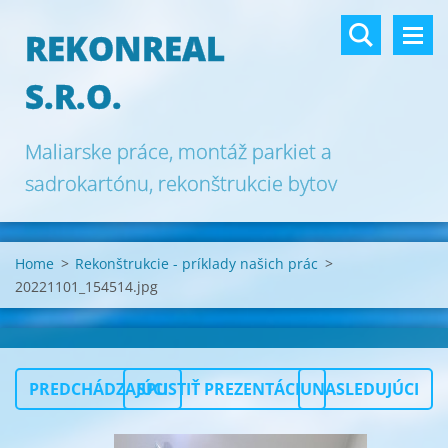
REKONREAL
S.R.O.
Maliarske práce, montáž parkiet a
sadrokartónu, rekonštrukcie bytov
Bratislava.
Home
>
Rekonštrukcie - príklady našich prác
>
20221101_154514.jpg
PREDCHÁDZAJÚCI
SPUSTIŤ PREZENTÁCIU
NASLEDUJÚCI